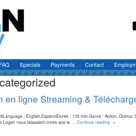
FAQ
Specials
Payments
Contact
Employm
categorized
m en ligne Streaming & Télécharg
8Language : English,EspanolDurée : 135 min.Genre : Action, Drama, Sc
de Logan nous laissaient croire que le …
Continue reading
→