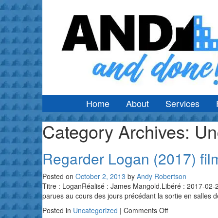
Home
About
Services
Category Archives:
Un
Regarder Logan (2017) fil
Posted on
October 2, 2013
by
Andy Robertson
Titre : LoganRéalisé : James Mangold.Libéré : 2017-02-2
parues au cours des jours précédant la sortie en salles 
on
Posted in
Uncategorized
|
Comments Off